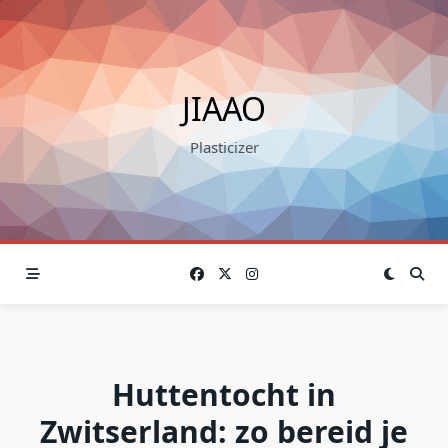
Skip
to
content
JIAAO
Plasticizer
Huttentocht in
Zwitserland: zo bereid je